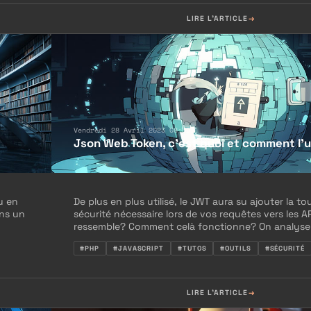
LIRE L'ARTICLE
Vendredi 28 Avril 2023 08:30
Json Web Token, c'est quoi et comment l'ut
u en
De plus en plus utilisé, le JWT aura su ajouter la t
ns un
sécurité nécessaire lors de vos requêtes vers les AP
ressemble? Comment celà fonctionne? On analyse
#PHP
#JAVASCRIPT
#TUTOS
#OUTILS
#SÉCURITÉ
LIRE L'ARTICLE