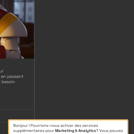
ui
g en passant
t besoin
Bonjour ! Pourrions-nous activer des services
supplémentaires pour
Marketing & Analytics
? Vous pouvez