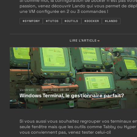
Si comme moi, la configuration de Docker n’est pas votr
passion, venez découvrir Lando qui vous permet de dép
une VM configurée en 2 ou 3 commandes !
#SYMFONY
#TUTOS
#OUTILS
#DOCKER
#LANDO
LIRE L'ARTICLE
Vendredi 30 Juin 2023 08:30
Windows Terminal, le gestionnaire parfait?
Si vous aussi vous souhaitez regrouper vos terminaux e
seule fenêtre mais que les outils comme Tabby ou Hyper
vous conviennent pas, venez tester celui-ci!