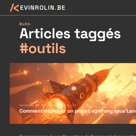
K
EVINROLIN
.
BE
BLOG
Articles taggés
#outils
Vendredi 08 Décembre 2023 08:30
Comment déployer un projet symfony sous La