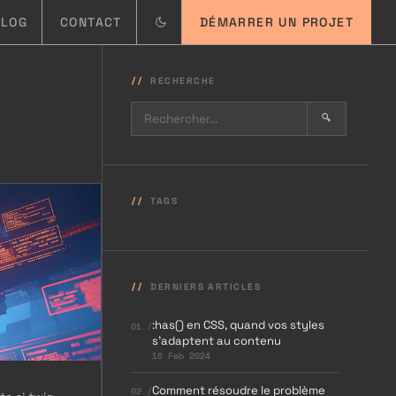
BLOG
CONTACT
DÉMARRER UN PROJET
RECHERCHE
🔍
TAGS
DERNIERS ARTICLES
:has() en CSS, quand vos styles
01 /
s’adaptent au contenu
16 Feb 2024
Comment résoudre le problème
02 /