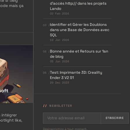
te si twig
d’accès http:// dans les projets
code mais ça
Lando
02 Feb 2024
Identifier et Gérer les Doublons
03 /
dans une Base de Données avec
SQL
19 Jan 2024
Bonne année et Retours sur 1an
04 /
de blog
05 Jan 2024
Test: Imprimante 3D: Creality
05 /
Ender 3 V2 S1
29 Dec 2023
soft
NEWSLETTER
 intégrer
S'INSCRIRE
tlight like,
Désinscription à tout moment.