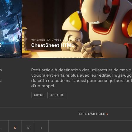
Vendredi 14 Avril 2023 08:30
?
CheatSheet HTML
un
Petit article à destination des utilisateurs de cms q
voudraient en faire plus avec leur éditeur wysiwy
!
du côté du code mais aussi pour ceux qui auraien
d’un rappel.
#HTML
#OUTILS
LIRE L'ARTICLE
◂
1
2
▸