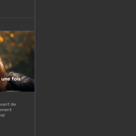
 une fois
avant de
omment
is!