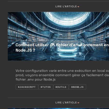
LIRE L'ARTICLE
Vendredi 05 Mai 2023 08:30
Comment utiliser un fichier d'environnement en
Node.JS ?
Votre configuration varie entre une exécution en local o
prod, voyons ensemble comment gérer ça facilement da
fichier .env pour Node.js
#JAVASCRIPT
#TUTOS
#OUTILS
#NODE.JS
LIRE L'ARTICLE