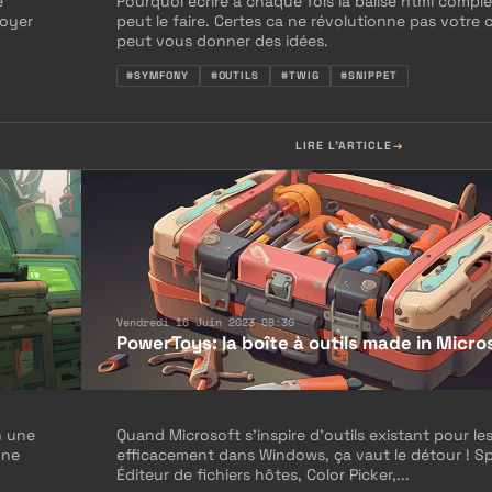
e
Pourquoi écrire à chaque fois la balise html complè
loyer
peut le faire. Certes ca ne révolutionne pas votre 
peut vous donner des idées.
#SYMFONY
#OUTILS
#TWIG
#SNIPPET
LIRE L'ARTICLE
Vendredi 16 Juin 2023 08:30
PowerToys: la boîte à outils made in Micro
n une
Quand Microsoft s’inspire d’outils existant pour les
 ne
efficacement dans Windows, ça vaut le détour ! Spo
Éditeur de fichiers hôtes, Color Picker,...