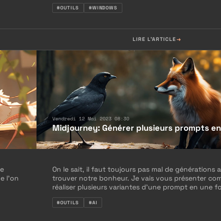
#OUTILS
#WINDOWS
LIRE L'ARTICLE
Vendredi 12 Mai 2023 08:30
Midjourney: Générer plusieurs prompts en
ne
On le sait, il faut toujours pas mal de générations 
e l’on
trouver notre bonheur. Je vais vous présenter c
réaliser plusieurs variantes d’une prompt en une fo
#OUTILS
#AI