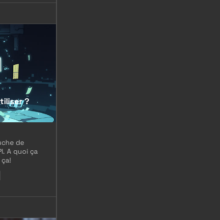
iliser ?
ouche de
I. A quoi ça
 ça!