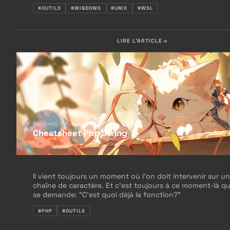
#OUTILS
#WINDOWS
#UNIX
#WSL
LIRE L'ARTICLE
Vendredi 02 Juin 2023 08:30
Cheatsheet Php String
Il vient toujours un moment où l’on doit intervenir sur u
chaîne de caractère. Et c’est toujours à ce moment-là qu
se demande: "C’est quoi déjà la fonction?"
#PHP
#OUTILS