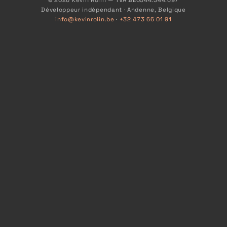
© 2026 Kevin Rolin — TVA BE0544.344.697
Développeur indépendant · Andenne, Belgique
info@kevinrolin.be
·
+32 473 66 01 91