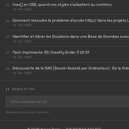
:has() en CSS, quand vos styles s’adaptent au contenu
01 /
16 Feb 2024
Comment résoudre le problème d’accès http:// dans les projets 
02 /
02 Feb 2024
Identifier et Gérer les Doublons dans une Base de Données ave
03 /
19 Jan 2024
Test: Imprimante 3D: Creality Ender 3 V2 S1
04 /
29 Dec 2023
Découverte de la DAO (Dessin Assisté par Ordinateur) : De la théo
05 /
22 Dec 2023
NEWSLETTER
Désinscription à tout moment.