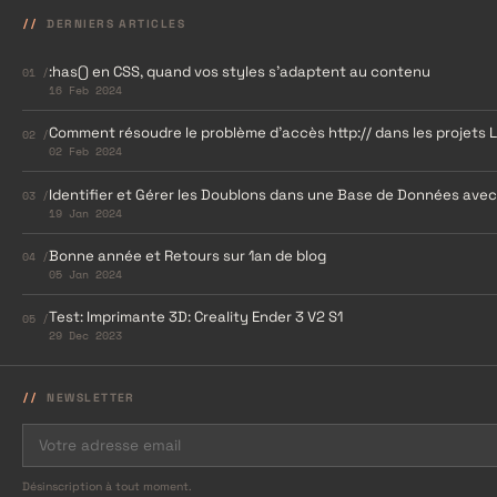
DERNIERS ARTICLES
:has() en CSS, quand vos styles s’adaptent au contenu
01 /
16 Feb 2024
Comment résoudre le problème d’accès http:// dans les projets 
02 /
02 Feb 2024
Identifier et Gérer les Doublons dans une Base de Données ave
03 /
19 Jan 2024
Bonne année et Retours sur 1an de blog
04 /
05 Jan 2024
Test: Imprimante 3D: Creality Ender 3 V2 S1
05 /
29 Dec 2023
NEWSLETTER
Désinscription à tout moment.