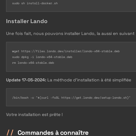
sudo sh install-docker.sh
Installer Lando
Une fois fait, nous pouvons installer Lando, la aussi en suivant
wget https://files.lando.dev/installer/lando-x64-stable.deb

sudo dpkg -i lando-x64-stable.deb

rm lando-x64-stable.deb
Update 17-05-2024:
La méthode d’installation à été simplifiée
/bin/bash -c "$(curl -fsSL https://get.lando.dev/setup-lando.sh)"
Votre installation est prête !
Commandes à connaître