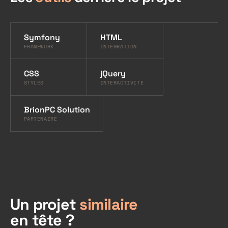
Symfony
HTML
FRAMEWORK
INTÉGRATION
CSS
jQuery
STYLES
INTERACTIVITÉ
BrionPC Solution
PARTENAIRE
Un projet
similaire
en tête ?